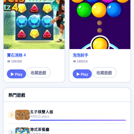
寶石消除 4
泡泡射手
👁 196368
👁 180914
收藏遊戲
收藏遊戲
▶ Play
▶ Play
熱門遊戲
五子棋雙人版
1
406615 plays
港式茶餐廳
2
279458 plays