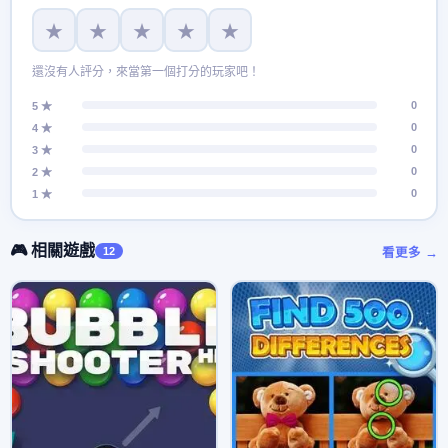
★
★
★
★
★
還沒有人評分，來當第一個打分的玩家吧！
0
5 ★
0
4 ★
0
3 ★
0
2 ★
0
1 ★
🎮 相關遊戲
12
看更多 →