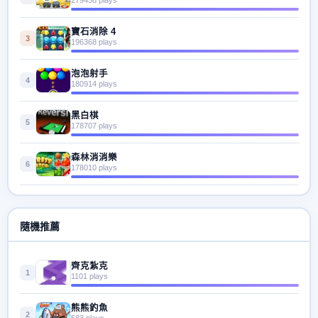
寶石消除 4
3
196368 plays
泡泡射手
4
180914 plays
黑白棋
5
178707 plays
森林消消樂
6
178010 plays
隨機推薦
齊克紮克
1
1101 plays
熊熊釣魚
2