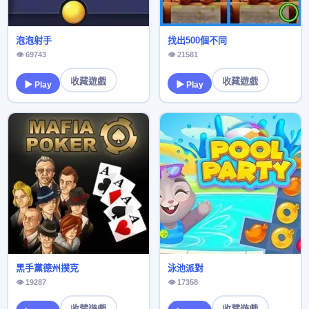
泡泡射手
找出500個不同
👁 69743
👁 21581
收藏遊戲
收藏遊戲
▶ Play
▶ Play
黑手黨德州撲克
泳池派對
👁 19287
👁 17358
收藏遊戲
收藏遊戲