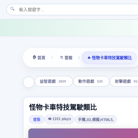
🔍
🏠
📁
🔥
首頁
冒險
怪物卡車特技駕駛類比
2829
520
81
益智遊戲
動作遊戲
射擊遊戲
怪物卡車特技駕駛類比
👁 1101 plays
冒險
手機,3D,模擬,HTML5,