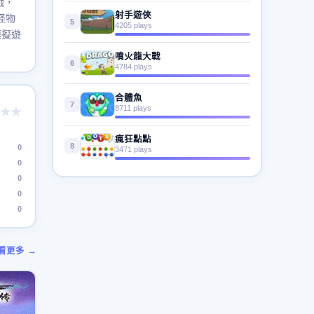
戲，
射手遊俠
怪物
5
4205 plays
模擬遊
噴火龍大戰
6
4784 plays
合體魚
7
8711 plays
★★
瘋狂點點
8
0
3471 plays
0
0
0
0
看更多 →