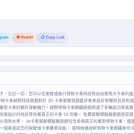
egram
👽 Reddit
📋 Copy Link
子。忘記一切，您可以在駕駛或執行怪物卡車特技時自由使用大卡車的最
物卡車越野特技遊戲對於 3D 卡車駕駛遊戲愛好者來說非常獨特且具有
重型卡車的額外發動機力。越野怪物卡車鋼鐵遊戲擠滿了多輛高功率真實
美設計的特技等待著真正的卡車 3d 司機。 免費駕駛模擬器遊戲很容易
以清除水準。 3d卡車駕駛模擬器遊戲包含多個真正的重型怪物卡車，還
一個將測試您的駕駛或卡車賽車技能。 是時候通過新怪物卡車鋼鐵泰坦