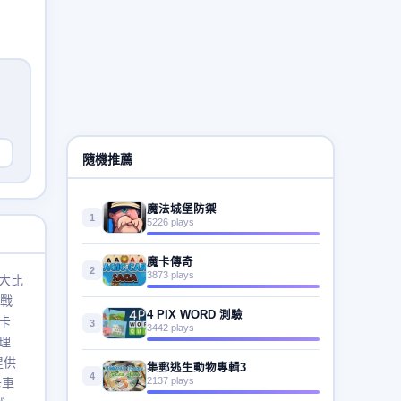
隨機推薦
魔法城堡防禦
1
5226 plays
魔卡傳奇
2
3873 plays
大比
挑戰
4 PIX WORD 測驗
卡
3
3442 plays
理
提供
集郵逃生動物專輯3
4
2137 plays
卡車