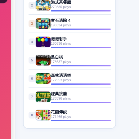
港式茶餐廳
2
279380 plays
寶石消除 4
3
196334 plays
泡泡射手
4
180836 plays
黑白棋
5
178637 plays
森林消消樂
6
177953 plays
經典接龍
7
176396 plays
花園傳說
8
171466 plays