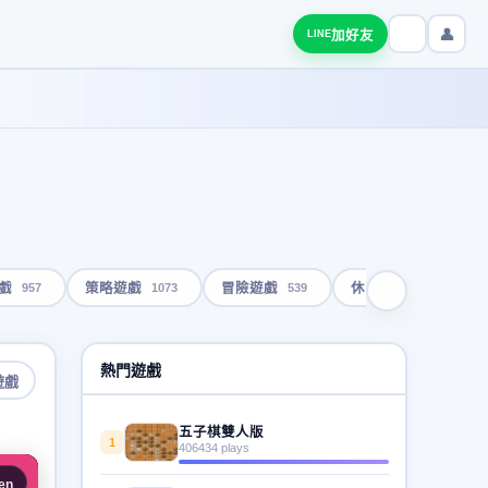
👤
加好友
LINE
957
1073
539
1792
戲
策略遊戲
冒險遊戲
休閒遊戲
熱門遊戲
遊戲
五子棋雙人版
1
406434 plays
en