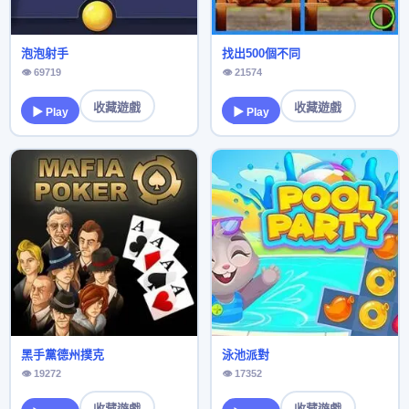
泡泡射手
找出500個不同
👁 69719
👁 21574
收藏遊戲
收藏遊戲
▶ Play
▶ Play
黑手黨德州撲克
泳池派對
👁 19272
👁 17352
收藏遊戲
收藏遊戲