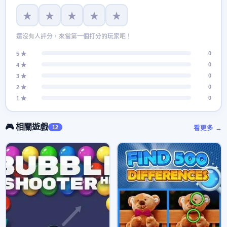
★
★
★
★
★
還沒有人評分，來當第一個打分的玩家吧！
0
5 ★
0
4 ★
0
3 ★
0
2 ★
0
1 ★
🎮 相關遊戲
12
看更多 →