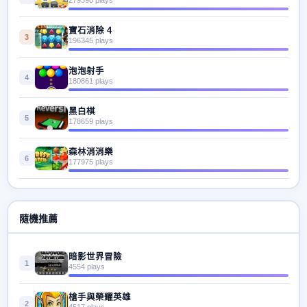
寶石消除 4
3
196345 plays
泡泡射手
4
180861 plays
黑白棋
5
178659 plays
森林消消樂
6
177975 plays
隨機推薦
暗影世界冒險
1
4554 plays
槍手與榮耀英雄
2