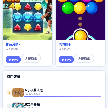
寶石消除 4
泡泡射手
👁 196345
👁 180861
收藏遊戲
收藏遊戲
▶ Play
▶ Play
熱門遊戲
五子棋雙人版
1
406475 plays
港式茶餐廳
2
279390 plays