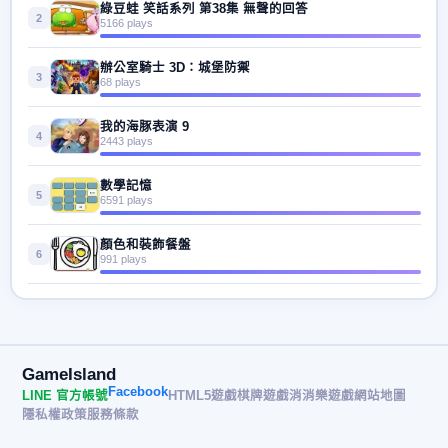
綠豆蛙 笑話系列 第38集 無聲的回答
2
5166 plays
辦公室騎士 3D：城堡防禦
3
68 plays
我的海豚表演 9
4
2443 plays
數學記憶
5
6591 plays
顏色和裝飾餐盤
6
991 plays
GameIsland
Facebook
LINE 官方帳號
HTML5遊戲
棋牌遊戲
消消樂遊戲
網站地圖
隱私權政策
服務條款
© 2026 遊戲島 GameIsland· All rights reserved