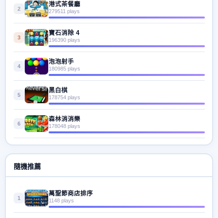
港式茶餐廳
2
279511 plays
寶石消除 4
3
196390 plays
泡泡射手
4
180985 plays
黑白棋
5
178754 plays
森林消消樂
6
178048 plays
隨機推薦
萬聖節商店排序
1
1148 plays