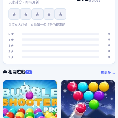
0 votes
玩家評分 · 即時更新
★
★
★
★
★
還沒有人評分，來當第一個打分的玩家吧！
0
5 ★
0
4 ★
0
3 ★
0
2 ★
0
1 ★
🎮 相關遊戲
12
看更多 →