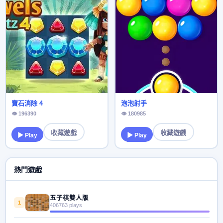
寶石消除 4
泡泡射手
👁 196390
👁 180985
收藏遊戲
收藏遊戲
▶ Play
▶ Play
熱門遊戲
五子棋雙人版
1
406763 plays