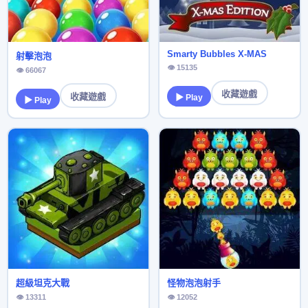
Smarty Bubbles X-MAS
射擊泡泡
👁 15135
👁 66067
收藏遊戲
收藏遊戲
▶ Play
▶ Play
超級坦克大戰
怪物泡泡射手
👁 13311
👁 12052