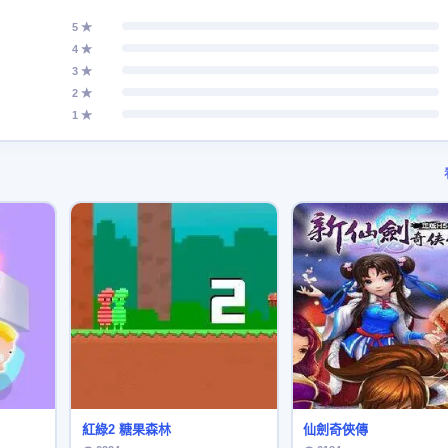
5 ★
4 ★
3 ★
2 ★
1 ★
紅綠2 糖果森林
仙劍奇俠傳