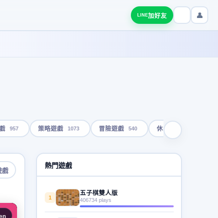
👤
加好友
LINE
957
1073
540
1793
戲
策略遊戲
冒險遊戲
休閒遊戲
熱門遊戲
遊戲
五子棋雙人版
1
406734 plays
en