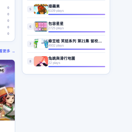
接蘋果
0
5
6109 plays
0
0
包容星星
6
0
2725 plays
0
綠豆蛙 笑話系列 第21集 留校的榮譽
7
4932 plays
看更多 →
兔跳與滑行地圖
8
22 plays