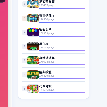
港式茶餐廳
2
279495 plays
寶石消除 4
3
196380 plays
泡泡射手
4
180959 plays
黑白棋
5
178744 plays
森林消消樂
6
178024 plays
經典接龍
7
176479 plays
花園傳說
8
171566 plays