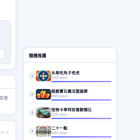
隨機推薦
水果吃角子老虎
1
3442 plays
遊戲寶石魔法聖誕節
2
5088 plays
並進
怪物卡車特技駕駛類比
3
1106 plays
二十一點
4
★★
4083 plays