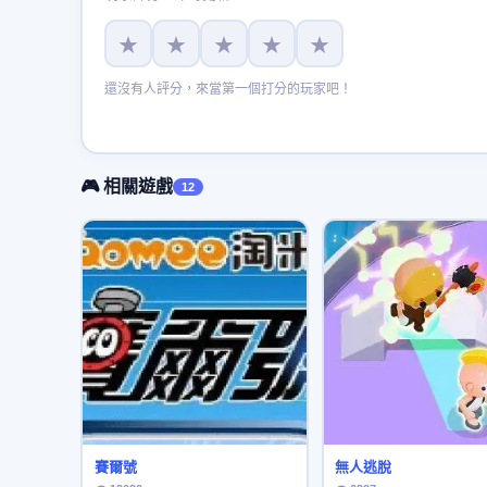
★
★
★
★
★
還沒有人評分，來當第一個打分的玩家吧！
🎮 相關遊戲
12
賽爾號
無人逃脫