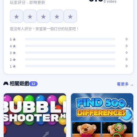
0 votes
玩家評分 · 即時更新
★
★
★
★
★
還沒有人評分，來當第一個打分的玩家吧！
0
5 ★
0
4 ★
0
3 ★
0
2 ★
0
1 ★
🎮 相關遊戲
12
看更多 →