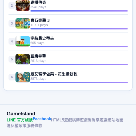
跳棋傳奇
2
3541 plays
寶石突擊 3
3
11091 plays
宇航員史蒂夫
4
665 plays
巨魔拳擊
5
2613 plays
跟艾瑪學做菜 - 花生醬餅乾
6
3873 plays
GameIsland
Facebook
LINE 官方帳號
HTML5遊戲
棋牌遊戲
消消樂遊戲
網站地圖
隱私權政策
服務條款
© 2026 遊戲島 GameIsland· All rights reserved