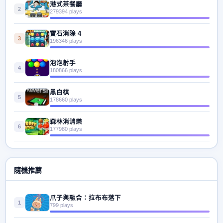
港式茶餐廳
2
279394 plays
寶石消除 4
3
196346 plays
泡泡射手
4
180866 plays
黑白棋
5
178660 plays
森林消消樂
6
177980 plays
隨機推薦
爪子與融合：拉布布落下
1
799 plays