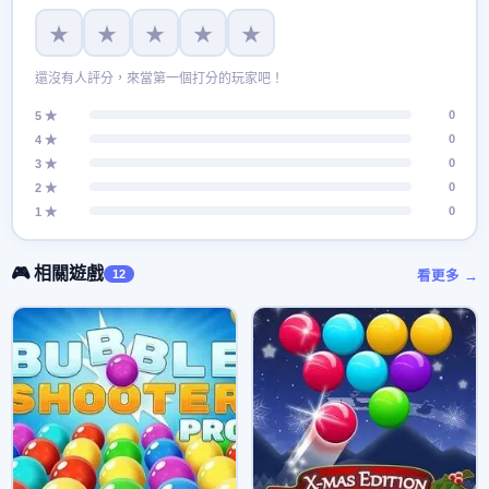
★
★
★
★
★
還沒有人評分，來當第一個打分的玩家吧！
0
5 ★
0
4 ★
0
3 ★
0
2 ★
0
1 ★
🎮 相關遊戲
12
看更多 →