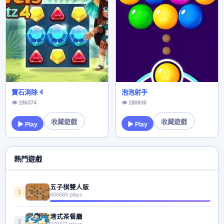
寶石消除 4
泡泡射手
👁 196374
👁 180930
收藏遊戲
收藏遊戲
▶ Play
▶ Play
熱門遊戲
五子棋雙人版
1
406669 plays
港式茶餐廳
2
279471 plays