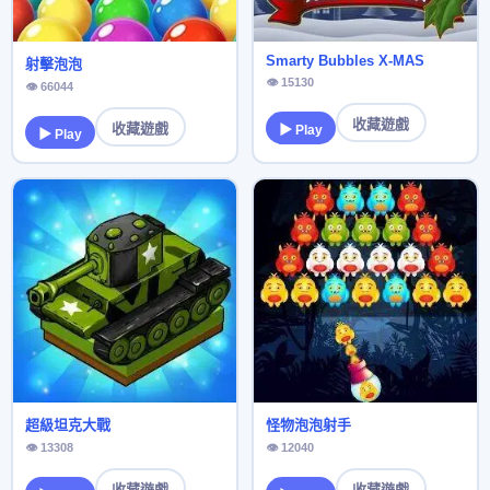
Smarty Bubbles X-MAS
射擊泡泡
👁 15130
👁 66044
收藏遊戲
收藏遊戲
▶ Play
▶ Play
超級坦克大戰
怪物泡泡射手
👁 13308
👁 12040
收藏遊戲
收藏遊戲