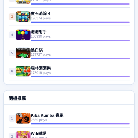
寶石消除 4
3
196374 plays
泡泡射手
4
180930 plays
黑白棋
5
178727 plays
森林消消樂
6
178019 plays
隨機推薦
Kiba Kumba 賽跑
1
2869 plays
Wifi戀愛
2