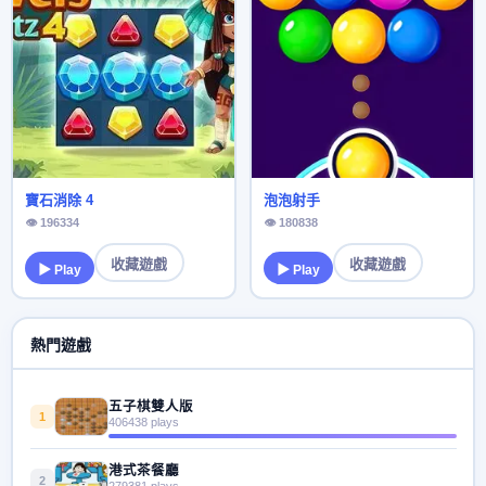
寶石消除 4
泡泡射手
👁 196334
👁 180838
收藏遊戲
收藏遊戲
▶ Play
▶ Play
熱門遊戲
五子棋雙人版
1
406438 plays
港式茶餐廳
2
279381 plays