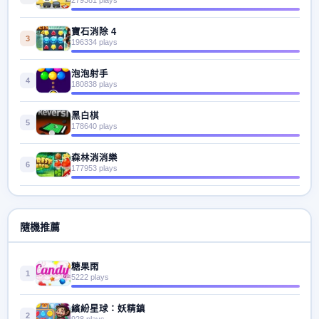
寶石消除 4
3
196334 plays
泡泡射手
4
180838 plays
黑白棋
5
178640 plays
森林消消樂
6
177953 plays
隨機推薦
糖果雨
1
5222 plays
繽紛星球：妖精鎮
2