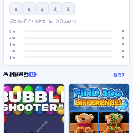
★
★
★
★
★
還沒有人評分，來當第一個打分的玩家吧！
0
5 ★
0
4 ★
0
3 ★
0
2 ★
0
1 ★
🎮 相關遊戲
12
看更多 →