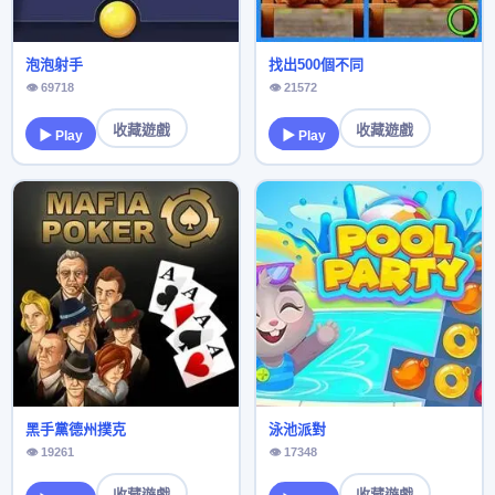
泡泡射手
找出500個不同
👁 69718
👁 21572
收藏遊戲
收藏遊戲
▶ Play
▶ Play
黑手黨德州撲克
泳池派對
👁 19261
👁 17348
收藏遊戲
收藏遊戲