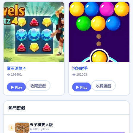
寶石消除 4
泡泡射手
👁 196401
👁 181003
收藏遊戲
收藏遊戲
▶ Play
▶ Play
熱門遊戲
五子棋雙人版
1
406815 plays