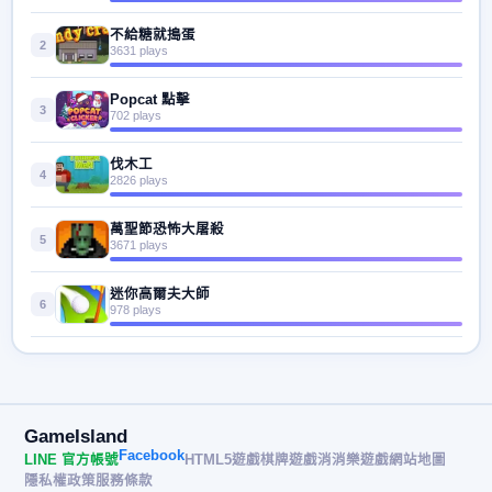
不給糖就搗蛋
2
3631 plays
Popcat 點擊
3
702 plays
伐木工
4
2826 plays
萬聖節恐怖大屠殺
5
3671 plays
迷你高爾夫大師
6
978 plays
GameIsland
Facebook
LINE 官方帳號
HTML5遊戲
棋牌遊戲
消消樂遊戲
網站地圖
隱私權政策
服務條款