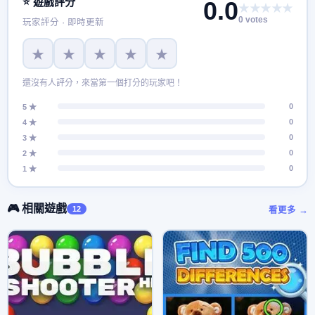
⭐ 遊戲評分
0.0
★★★★★
0 votes
玩家評分 · 即時更新
★
★
★
★
★
還沒有人評分，來當第一個打分的玩家吧！
0
5 ★
0
4 ★
0
3 ★
0
2 ★
0
1 ★
🎮 相關遊戲
12
看更多 →