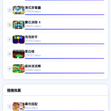
港式茶餐廳
2
279538 plays
寶石消除 4
3
196401 plays
泡泡射手
4
181003 plays
黑白棋
5
178767 plays
森林消消樂
6
178062 plays
隨機推薦
壽司搭配
1
9010 plays