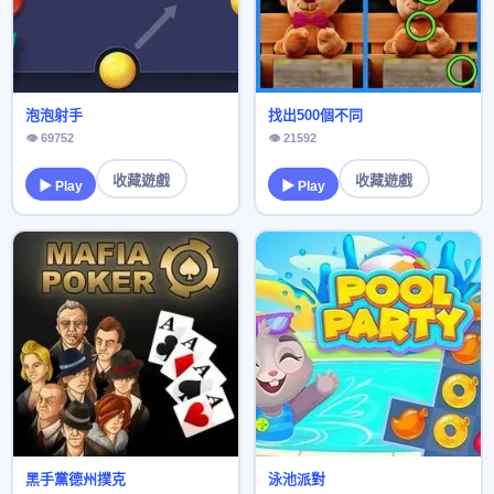
泡泡射手
找出500個不同
👁 69752
👁 21592
收藏遊戲
收藏遊戲
▶ Play
▶ Play
黑手黨德州撲克
泳池派對