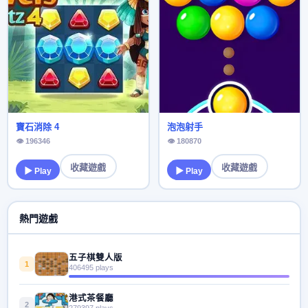
寶石消除 4
泡泡射手
👁 196346
👁 180870
收藏遊戲
收藏遊戲
▶ Play
▶ Play
熱門遊戲
五子棋雙人版
1
406495 plays
港式茶餐廳
2
279397 plays