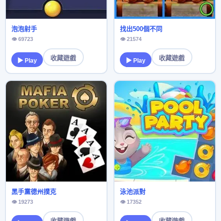
泡泡射手
找出500個不同
👁 69723
👁 21574
收藏遊戲
收藏遊戲
▶ Play
▶ Play
黑手黨德州撲克
泳池派對
👁 19273
👁 17352
收藏遊戲
收藏遊戲