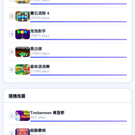
寶石消除 4
3
196346 plays
泡泡射手
4
180870 plays
黑白棋
5
178662 plays
森林消消樂
6
177980 plays
隨機推薦
Timbermen 萬聖節
1
3621 plays
跑酷攀爬
2