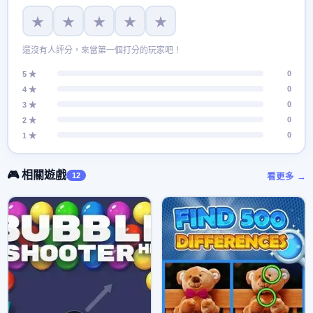
★
★
★
★
★
還沒有人評分，來當第一個打分的玩家吧！
0
5 ★
0
4 ★
0
3 ★
0
2 ★
0
1 ★
🎮 相關遊戲
12
看更多 →