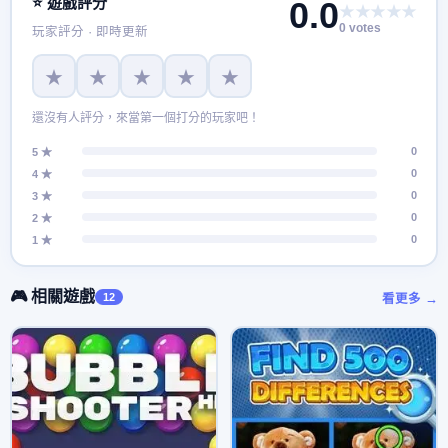
⭐ 遊戲評分
0.0
★★★★★
0 votes
玩家評分 · 即時更新
★
★
★
★
★
還沒有人評分，來當第一個打分的玩家吧！
0
5 ★
0
4 ★
0
3 ★
0
2 ★
0
1 ★
🎮 相關遊戲
12
看更多 →