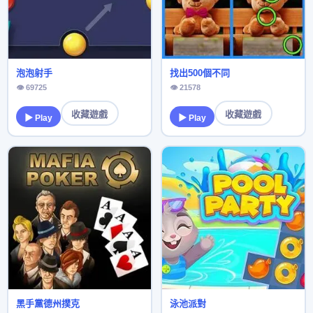
泡泡射手
找出500個不同
👁 69725
👁 21578
收藏遊戲
收藏遊戲
▶ Play
▶ Play
黑手黨德州撲克
泳池派對