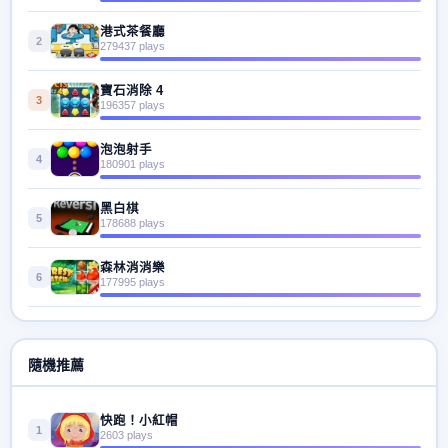
港式茶餐廳
2
279437 plays
寶石消除 4
3
196357 plays
泡泡射手
4
180901 plays
黑白棋
5
178688 plays
森林消消樂
6
177995 plays
隨機推薦
快跑！小紅帽
1
2603 plays