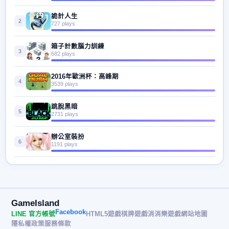
詭計人生
2
727 plays
箱子計數腦力訓練
3
682 plays
2016年歐洲杯：高峰期
4
3539 plays
跳脫黑暗
5
2731 plays
辦公室裝扮
6
1191 plays
GameIsland
Facebook
LINE 官方帳號
HTML5遊戲
棋牌遊戲
消消樂遊戲
網站地圖
隱私權政策
服務條款