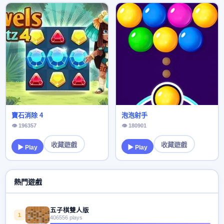
寶石消除 4
泡泡射手
👁 196357
👁 180901
收藏遊戲
收藏遊戲
▶ Play
▶ Play
熱門遊戲
五子棋雙人版
1
406556 plays