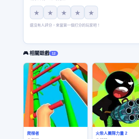
★
★
★
★
★
還沒有人評分，來當第一個打分的玩家吧！
🎮 相關遊戲
12
爬梯者
火柴人團隊力量 2