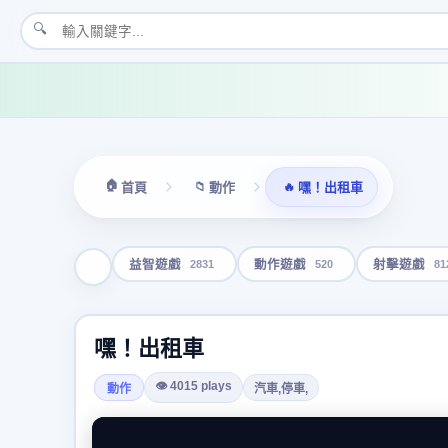
🔍
🏠
📁
🔥
首頁
動作
嘿！出租車
2831
520
81
益智遊戲
動作遊戲
射擊遊戲
嘿！出租車
👁 4015 plays
動作
汽車,停車,