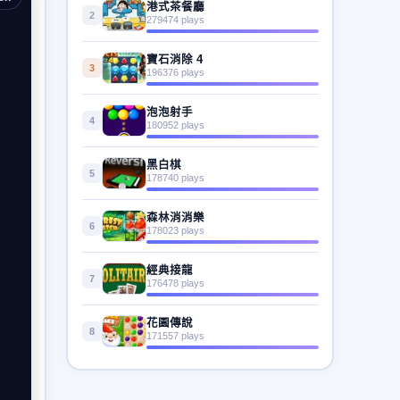
港式茶餐廳
2
279474 plays
寶石消除 4
3
196376 plays
泡泡射手
4
180952 plays
黑白棋
5
178740 plays
森林消消樂
6
178023 plays
經典接龍
7
176478 plays
花園傳說
8
171557 plays