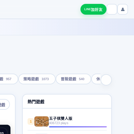
👤
加好友
LINE
957
1073
540
1793
戲
策略遊戲
冒險遊戲
休閒遊戲
熱門遊戲
遊戲
五子棋雙人版
1
406723 plays
en