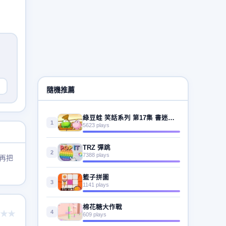
隨機推薦
綠豆蛙 笑話系列 第17集 書迷心竅
1
5623 plays
TRZ 彈跳
2
7388 plays
再把
籃子拼圖
3
1141 plays
棉花糖大作戰
4
★★
609 plays