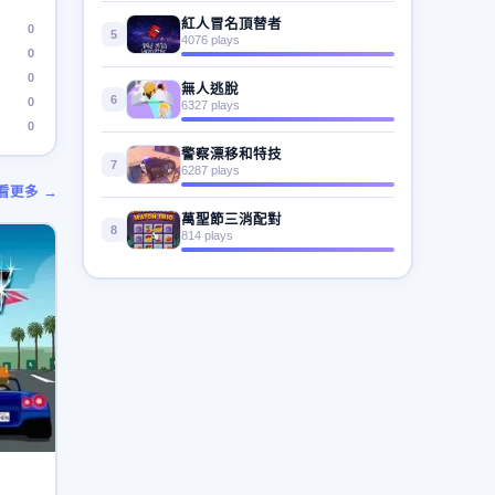
紅人冒名頂替者
0
5
4076 plays
0
0
無人逃脫
6
0
6327 plays
0
警察漂移和特技
7
6287 plays
看更多 →
萬聖節三消配對
8
814 plays