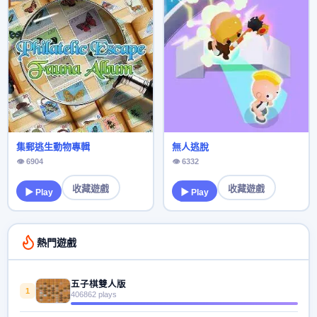
集郵逃生動物專輯
無人逃脫
👁 6904
👁 6332
收藏遊戲
收藏遊戲
▶ Play
▶ Play
熱門遊戲
五子棋雙人版
1
406862 plays