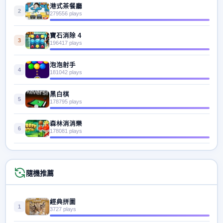
港式茶餐廳
2
279556 plays
寶石消除 4
3
196417 plays
泡泡射手
4
181042 plays
黑白棋
5
178795 plays
森林消消樂
6
178081 plays
隨機推薦
經典拼圖
1
3727 plays