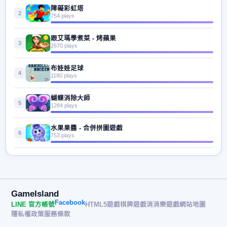
障礙彩虹塔
2
754 plays
跟艾瑪學煮菜 - 烤蘋果
3
2670 plays
布娃娃足球
4
1180 plays
蝴蝶消除大師
5
1284 plays
水果果醬 - 合併拼圖遊戲
6
753 plays
GameIsland
Facebook
LINE 官方帳號
HTML5遊戲
棋牌遊戲
消消樂遊戲
網站地圖
隱私權政策
服務條款
© 2026 遊戲島 GameIsland· All rights reserved