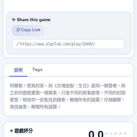
✨ Share this game
📋 Copy Link
🔗
https://www.olgclub.com/play/10492/
Tags
說明
阿爾勒・梵高的家，與《方塊逃脫：生日》是同一開發者，與
之前的遊戲畫面一樣精美，只是不同的故事劇情，不同的封閉
密室，相信你一定能找到線索，解開所有的謎團！仔細觀察，
尋找線索，解開所有謎團。
⭐ 遊戲評分
0.0
★★★★★