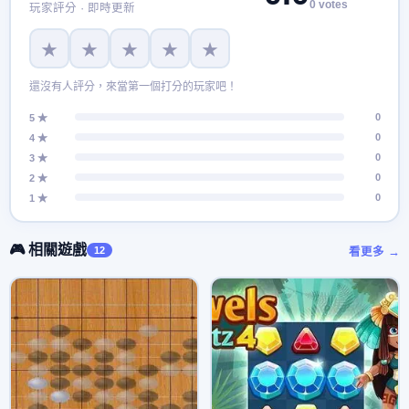
0 votes
玩家評分 · 即時更新
★
★
★
★
★
還沒有人評分，來當第一個打分的玩家吧！
0
5 ★
0
4 ★
0
3 ★
0
2 ★
0
1 ★
🎮 相關遊戲
12
看更多 →