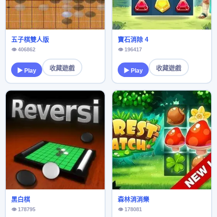
五子棋雙人版
寶石消除 4
👁 406862
👁 196417
收藏遊戲
收藏遊戲
▶ Play
▶ Play
黑白棋
森林消消樂
👁 178795
👁 178081