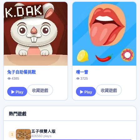
兔子自助餐挑戰
嚐一嘗
👁 4385
👁 3725
收藏遊戲
收藏遊戲
▶ Play
▶ Play
熱門遊戲
五子棋雙人版
1
406560 plays