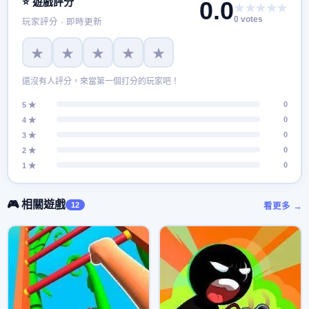
⭐ 遊戲評分
0.0
★★★★★
0 votes
玩家評分 · 即時更新
★
★
★
★
★
還沒有人評分，來當第一個打分的玩家吧！
0
5 ★
0
4 ★
0
3 ★
0
2 ★
0
1 ★
🎮 相關遊戲
12
看更多 →