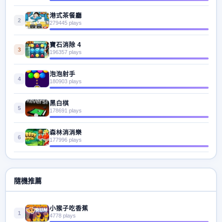
港式茶餐廳
2
279445 plays
寶石消除 4
3
196357 plays
泡泡射手
4
180903 plays
黑白棋
5
178691 plays
森林消消樂
6
177996 plays
隨機推薦
小猴子吃香蕉
1
4778 plays