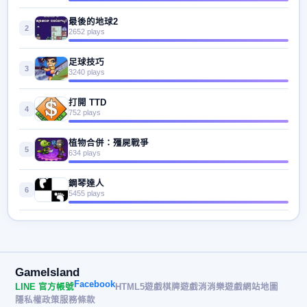
最後的地球2
2
2652 plays
足球技巧
3
3240 plays
打開 TTD
4
752 plays
植物合併：殭屍戰爭
5
634 plays
鋼琴達人
6
5455 plays
GameIsland
Facebook
LINE 官方帳號
HTML5遊戲
棋牌遊戲
消消樂遊戲
網站地圖
隱私權政策
服務條款