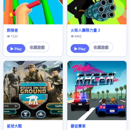
爬梯者
火柴人團隊力量 2
👁 7123
👁 6962
收藏遊戲
收藏遊戲
▶ Play
▶ Play
星球大戰
暴徒賽車