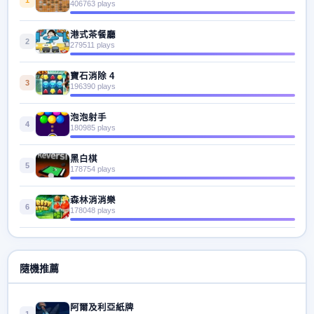
406763 plays
港式茶餐廳
2
279511 plays
寶石消除 4
3
196390 plays
泡泡射手
4
180985 plays
黑白棋
5
178754 plays
森林消消樂
6
178048 plays
隨機推薦
阿爾及利亞紙牌