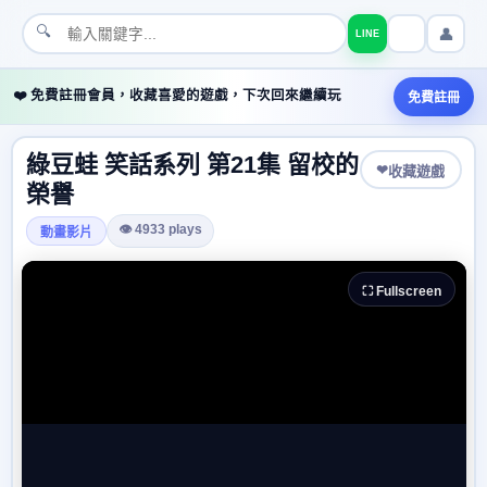
🔍
👤
LINE
❤️ 免費註冊會員，收藏喜愛的遊戲，下次回來繼續玩
免費註冊
綠豆蛙 笑話系列 第21集 留校的
❤
收藏遊戲
榮譽
👁 4933 plays
動畫影片
⛶ Fullscreen