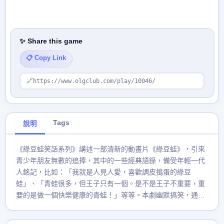
✨ Share this game
📋 Copy Link
🔗
https://www.olgclub.com/play/10046/
Tags
說明
《綠豆蛙笑話系列》講述一部清新的動畫片《綠豆蛙》，引來
青少年朋友無數的追捧，其中的一些經典語錄，備受年輕一代
人銘記，比如：「我就是人見人愛，喜歡調皮搗蛋的綠豆
蛙」、「青蛙很多，但王子只有一個。是不是王子不重要，重
要的是做一個快樂健康的青蛙！」等等。本劇幽默搞笑，通過
講述綠豆蛙與朋友的各種故事，讓你感到生活充滿了幽默，樂
趣。