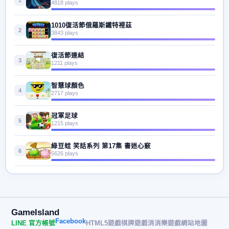
1
4818 plays
1010復活節俄羅斯鐵特裡茲
2
3843 plays
復活節連結
3
1211 plays
智慧球顏色
4
2717 plays
冠軍足球
5
1215 plays
綠豆蛙 笑話系列 第17集 書迷心竅
6
5626 plays
GameIsland
Facebook
LINE 官方帳號
HTML5遊戲
棋牌遊戲
消消樂遊戲
網站地圖