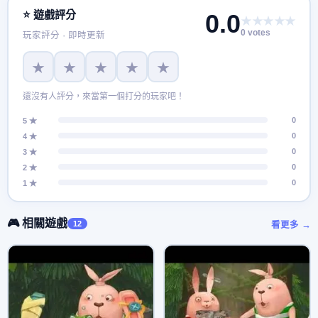
⭐ 遊戲評分
0.0
★★★★★
0 votes
玩家評分 · 即時更新
★
★
★
★
★
還沒有人評分，來當第一個打分的玩家吧！
0
5 ★
0
4 ★
0
3 ★
0
2 ★
0
1 ★
🎮 相關遊戲
12
看更多 →