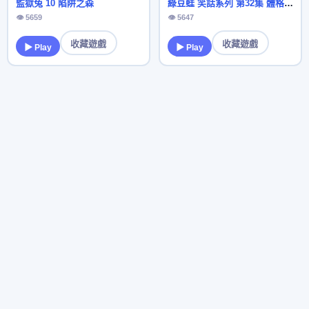
監獄兔 10 陷阱之森
綠豆蛙 笑話系列 第32集 體格優勢
👁 5659
👁 5647
收藏遊戲
收藏遊戲
▶ Play
▶ Play