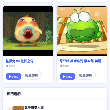
監獄兔 08 挖掘之森
綠豆蛙 笑話系列 第42集 美麗的裙子
👁 5816
👁 5782
收藏遊戲
收藏遊戲
▶ Play
▶ Play
熱門遊戲
五子棋雙人版
1