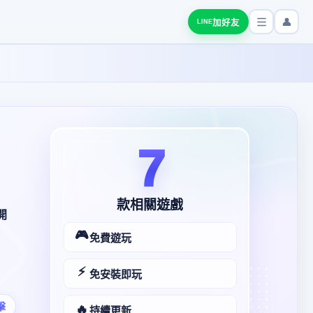
👤
加好友
LINE
7
款相關遊戲
開
🎮
免費遊玩
⚡
免安裝即玩
擊
🔥
持續更新