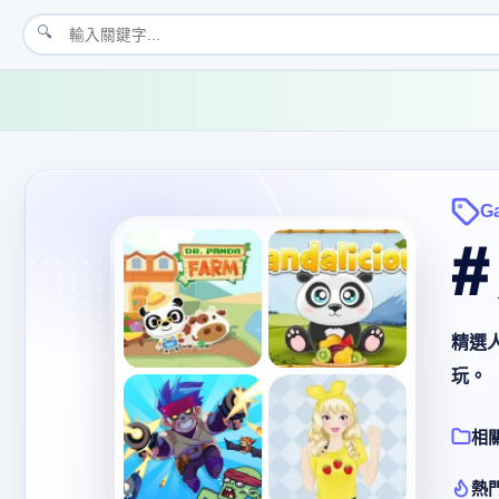
🔍
G
#
精選
玩。
相
熱