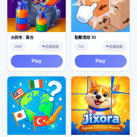
水排序 - 集合
點擊清除 3D
❤️
❤️
1689
725
收藏遊戲
收藏遊戲
Play
Play