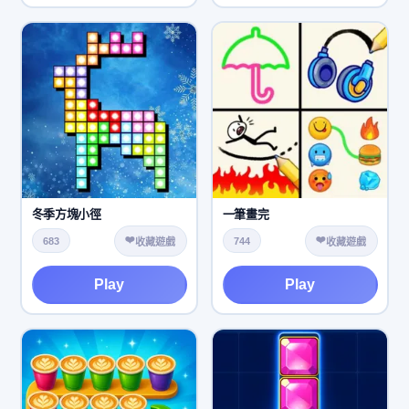
冬季方塊小徑
一筆畫完
❤️
❤️
683
744
收藏遊戲
收藏遊戲
Play
Play