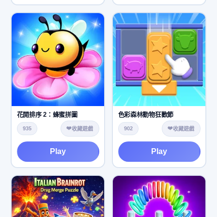
花開排序 2：蜂蜜拼圖
色彩森林動物狂歡節
❤️
❤️
935
902
收藏遊戲
收藏遊戲
Play
Play