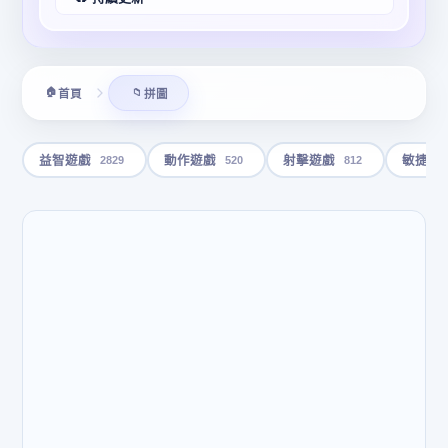
🏠
📁
首頁
拼圖
2829
520
812
益智遊戲
動作遊戲
射擊遊戲
敏捷遊