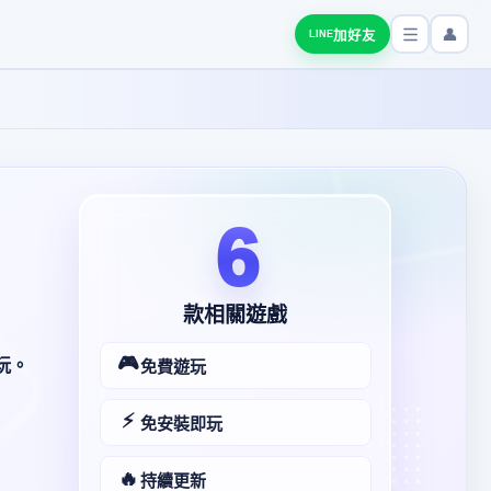
👤
加好友
LINE
6
款相關遊戲
🎮
玩。
免費遊玩
⚡
免安裝即玩
🔥
持續更新