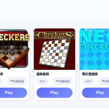
傳奇
經典跳棋
霓虹燈跳棋
❤️
❤️
❤️
4875
3222
收藏遊戲
收藏遊戲
收
Play
Play
Play