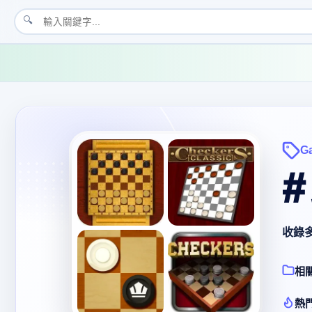
🔍
G
#
收錄
相
熱