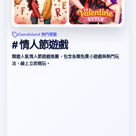
GameIsland 熱門標籤
# 情人節遊戲
精選人氣情人節遊戲推薦，包含各類免費小遊戲與熱門玩
法，線上立即開玩。