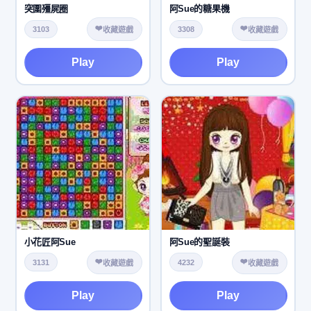
突圍殭屍圈
阿Sue的糖果機
❤️
❤️
3103
3308
收藏遊戲
收藏遊戲
Play
Play
小花匠阿Sue
阿Sue的聖誕裝
❤️
❤️
3131
4232
收藏遊戲
收藏遊戲
Play
Play