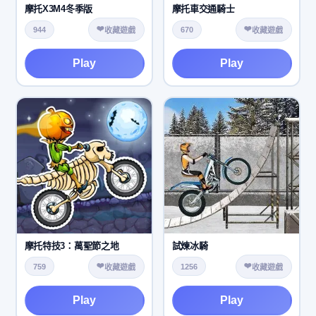
摩托X3M4冬季版
摩托車交通騎士
❤️
❤️
944
670
收藏遊戲
收藏遊戲
Play
Play
摩托特技3：萬聖節之地
試煉冰騎
❤️
❤️
759
1256
收藏遊戲
收藏遊戲
Play
Play