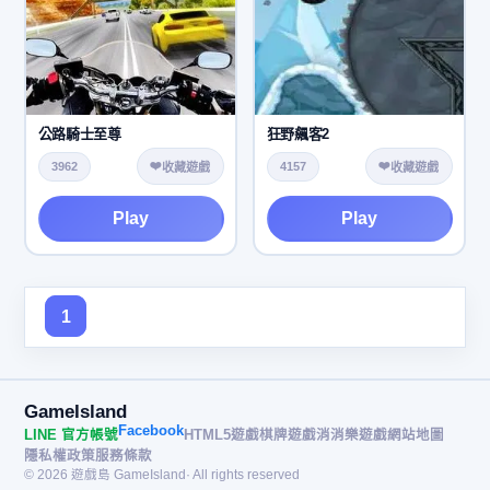
公路騎士至尊
狂野飆客2
❤️
❤️
3962
4157
收藏遊戲
收藏遊戲
Play
Play
1
GameIsland
Facebook
LINE 官方帳號
HTML5遊戲
棋牌遊戲
消消樂遊戲
網站地圖
隱私權政策
服務條款
© 2026 遊戲島 GameIsland· All rights reserved